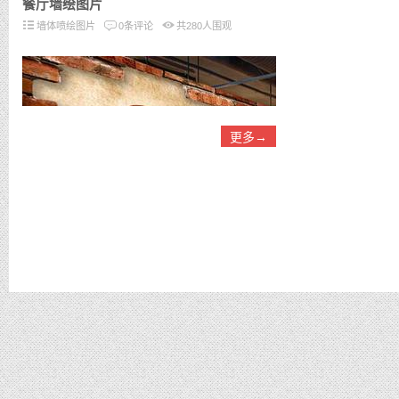
餐厅墙绘图片
墙体喷绘图片
0条评论
共
280
人围观
更多→