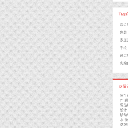
Tag
墙绘
家装
家居
手绘
彩绘
彩绘
友情
鱼竿
作
蠕
雪茄
设计
移动
水
微
仿牌