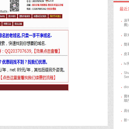
最近
​
薦)
歐
​
​
​
Sh
Ser
​d
寶
順
高
新