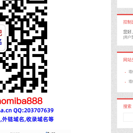
控制
您好
[用户
网站
墙
墙
搜索