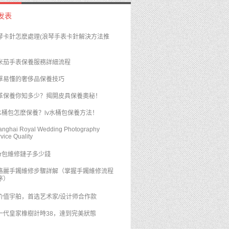
发表
浪琴卡針怎麽處理(浪琴手表卡針解決方法推
米茄手表保養服務詳細流程
簡單易懂的奢侈品保養技巧
皮革保養你知多少？揭開皮具保養奧秘！
lv水桶包怎麽保養？lv水桶包保養方法！
anghai Royal Wedding Photography
vice Quality
ior包維修鏈子多少錢
格麗手鐲維修步驟詳解（掌握手鐲維修流程
序）
价值宇舶，首选艺术家/设计师合作款
一代皇家橡樹計時38，達到完美狀態