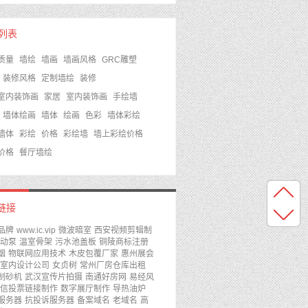
s列表
质量
墙绘
墙画
墙画风格
GRC雕塑
装修风格
定制墙绘
装修
室内装饰画
家居
室内装饰画
手绘墙
墙体绘画
墙体
绘画
色彩
墙体彩绘
墙体
彩绘
价格
彩绘墙
墙上彩绘价格
价格
餐厅墙绘
链接
品牌
www.ic.vip
微波暗室
西安视频剪辑制
动泵
温室骨架
污水池盖板
铜陵商标注册
烟
物联网应用技术
木皮包覆厂家
惠州展会
室内设计公司
女贞树
常州厂房仓库出租
制砂机
武汉宣传片拍摄
南通好房网
易经风
信投票链接制作
数字展厅制作
导热油炉
服务器
抗投诉服务器
备案域名
老域名
高