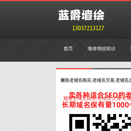
首页
墙体喷绘知识
鳜鱼外贸抗投诉服务器,免投诉vp
鳜鱼老域名购买,老域名交易,老域