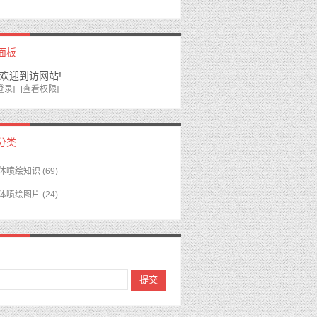
面板
,欢迎到访网站!
登录]
[查看权限]
分类
体喷绘知识
(69)
体喷绘图片
(24)