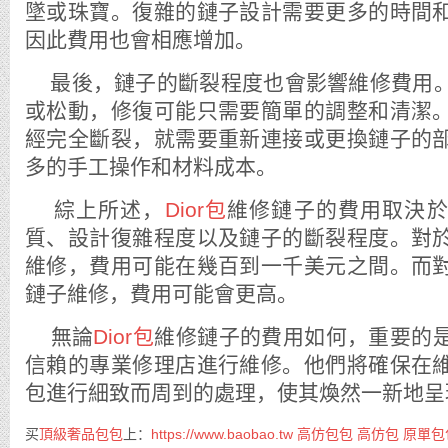
墜或珠寶。復雜的鏈子設計需要更多的時間
因此費用也會相應增加。
最後，鏈子的斷裂程度也會影響維修費用。
或松動，修復可能只需要簡單的調整和清潔
經完全斷裂，就需要重新連接或更換鏈子的
多的手工操作和材料成本。
綜上所述，
Dior包
維修鏈子的費用取決
質、設計復雜程度以及鏈子的斷裂程度。對
維修，費用可能在幾百到一千美元之間。而
鏈子維修，費用可能會更高。
無論
Dior包
維修鏈子的費用如何，重要的
信賴的專業修理店進行維修。他們將確保在
包進行細致而周到的處理，使其煥然一新地呈
买
頂級奢品包包
上：
https://www.baobao.tw
高仿包包
高仿包
原單包