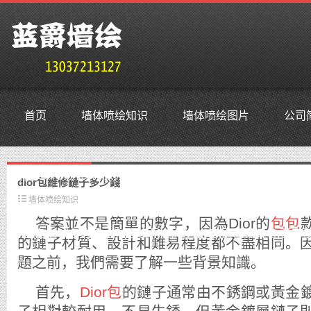
首页
墙体喷绘知识
墙体喷绘图片
公司
鳜鱼外贸抗投诉服务器,免投诉vps,防投诉主机空间,美国仿
​dior包維修鏈子多少錢
墙体喷绘知识
答案並不是簡單的數字，因為Dior的
包包
鳜鱼老域名购买,老域名交易,老域名出售,已备案域名,百度权
的鏈子材質、設計和難易程度都不盡相同。
題之前，我們需要了解一些背景知識。
首先，
Dior包
的鏈子通常由不銹鋼或黃金