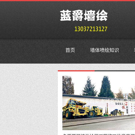
首页
墙体喷绘知识
鳜鱼外贸抗投诉服务器,免投诉vp
鳜鱼老域名购买,老域名交易,老域