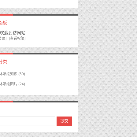
面板
,欢迎到访网站!
登录]
[查看权限]
分类
体喷绘知识
(69)
体喷绘图片
(24)