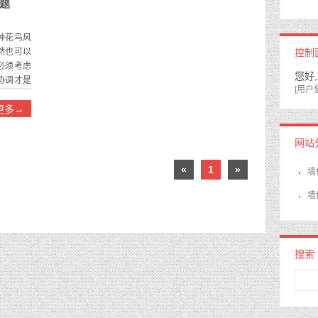
题
种花鸟风
然也可以
控制
必须考虑
您好
协调才是
[用户
更多→
网站
温度对墙
变化选择
«
1
»
墙
墙
搜索