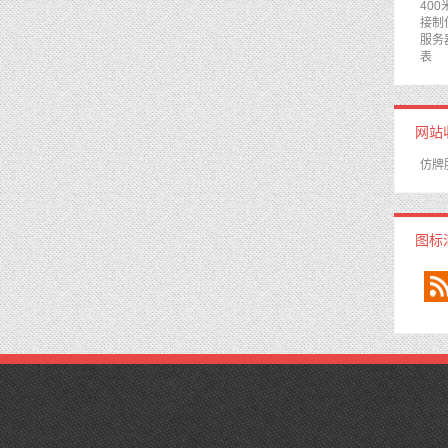
40
接制
服务
表
网站
仿牌
图标