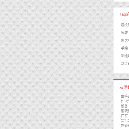
Tag
墙绘
家装
家居
手绘
彩绘
彩绘
友情
鱼竿
作
考
设备
铜陵
厂家
货批
制砂