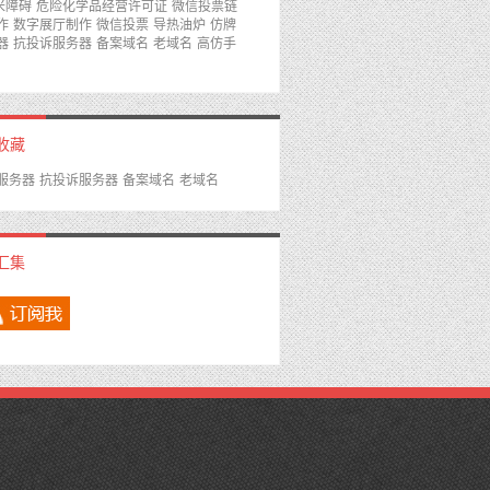
0米障碍
危险化学品经营许可证
微信投票链
作
数字展厅制作
微信投票
导热油炉
仿牌
器
抗投诉服务器
备案域名
老域名
高仿手
收藏
服务器
抗投诉服务器
备案域名
老域名
汇集