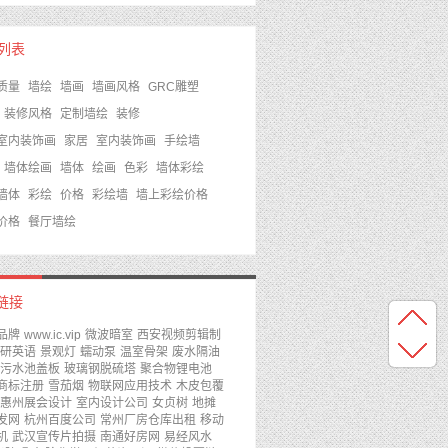
s列表
质量
墙绘
墙画
墙画风格
GRC雕塑
装修风格
定制墙绘
装修
室内装饰画
家居
室内装饰画
手绘墙
墙体绘画
墙体
绘画
色彩
墙体彩绘
墙体
彩绘
价格
彩绘墙
墙上彩绘价格
价格
餐厅墙绘
链接
品牌
www.ic.vip
微波暗室
西安视频剪辑制
研英语
景观灯
蠕动泵
温室骨架
废水隔油
污水池盖板
玻璃钢脱硫塔
聚合物锂电池
商标注册
雪茄烟
物联网应用技术
木皮包覆
惠州展会设计
室内设计公司
女贞树
地摊
发网
杭州百度公司
常州厂房仓库出租
移动
机
武汉宣传片拍摄
南通好房网
易经风水