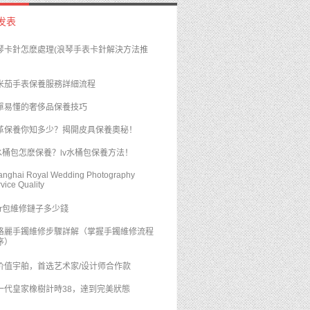
发表
浪琴卡針怎麽處理(浪琴手表卡針解決方法推
米茄手表保養服務詳細流程
簡單易懂的奢侈品保養技巧
皮革保養你知多少？揭開皮具保養奧秘！
lv水桶包怎麽保養？lv水桶包保養方法！
anghai Royal Wedding Photography
vice Quality
ior包維修鏈子多少錢
格麗手鐲維修步驟詳解（掌握手鐲維修流程
序）
价值宇舶，首选艺术家/设计师合作款
一代皇家橡樹計時38，達到完美狀態