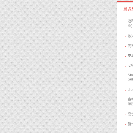
最近
​
薦)
歐
​
​
​
Sh
Ser
​d
寶
順
高
新