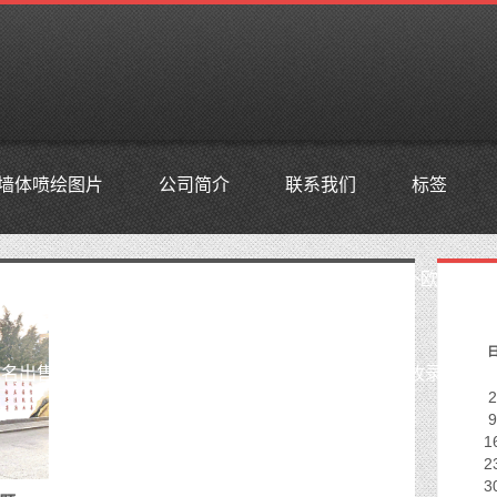
墙体喷绘图片
公司简介
联系我们
标签
s,防投诉主机空间,美国仿牌vps推荐仿牌空间主机,国外欧洲荷
名出售,已备案域名,百度权重域名,高pr域名,百度搜狗收录域名,
2
9
1
2
3