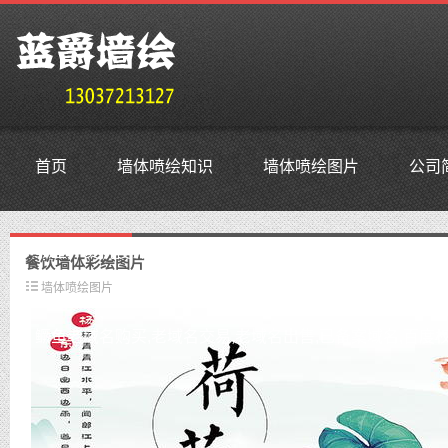
首页
墙体喷绘知识
墙体喷绘图片
公司
鳜鱼外贸抗投诉服务器,免投诉vps,防投诉主机空间,美国仿
餐饮墙体彩绘图片
墙体喷绘图片
鳜鱼老域名购买,老域名交易,老域名出售,已备案域名,百度权