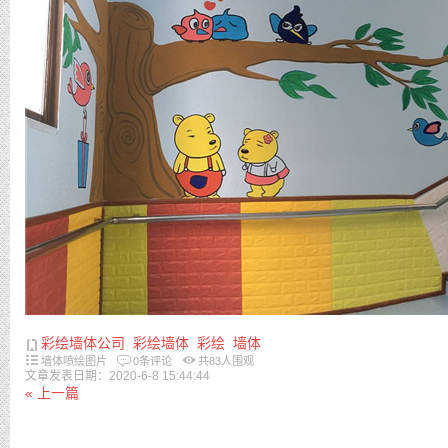
彩绘墙体公司
彩绘墙体
彩绘
墙体
墙体喷绘图片
0条评论
共
83
人围观
文章发表日期：2020-6-8 15:44:44
« 上一篇